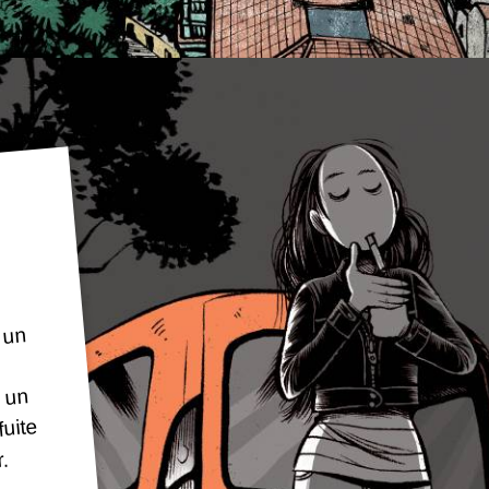
 un
c un
fuite
.