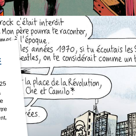
E
 25
a
ue
tre
nt,