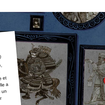
)
e,
e
e et
lle a
s un
r