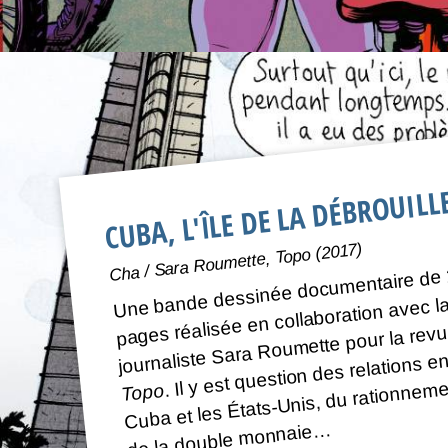
CUBA, L'ÎLE DE LA DÉBROUILL
Cha / Sara Roumette, Topo (2017)
Une bande dessinée documentaire de
pages réalisée en collaboration avec l
journaliste Sara Roumette pour la rev
. Il y est question des relations en
Cuba et les États-Unis, du rationneme
Topo
de la double monnaie…